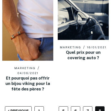
MARKETING
16/01/2021
Quel prix pour un
covering auto ?
MARKETING
04/06/2021
Et pourquoi pas offrir
un bijou viking pour la
fête des pères ?
PAGINATION
PREVIOUS
1
…
5
6
7
8