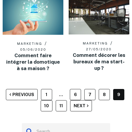
MARKETING
MARKETING
27/05/2020
05/06/2020
Comment décorer les
Comment faire
bureaux de ma start-
intégrer la domotique
up ?
à sa maison ?
PAGINATION
PREVIOUS
1
…
6
7
8
9
DES
10
11
NEXT
PUBLICATIONS