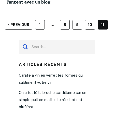
l’argent avec un blog
PAGINATION
PREVIOUS
1
…
8
9
10
11
DES
PUBLICATIONS
ARTICLES RÉCENTS
Carafe à vin en verre : les formes qui
subliment votre vin
On a testé la broche scintillante sur un
simple pull en maille : le résultat est
bluffant