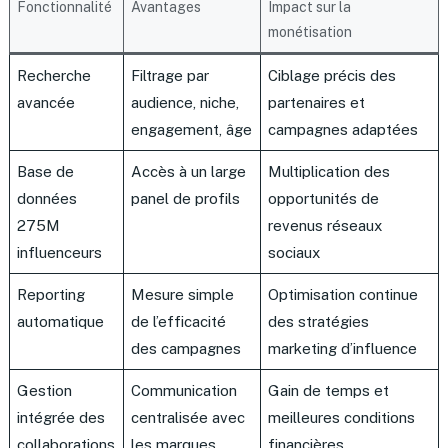
Fonctionnalité
Avantages
Impact sur la
monétisation
Recherche
Filtrage par
Ciblage précis des
avancée
audience, niche,
partenaires et
engagement, âge
campagnes adaptées
Base de
Accès à un large
Multiplication des
données
panel de profils
opportunités de
275M
revenus réseaux
influenceurs
sociaux
Reporting
Mesure simple
Optimisation continue
automatique
de l’efficacité
des stratégies
des campagnes
marketing d’influence
Gestion
Communication
Gain de temps et
intégrée des
centralisée avec
meilleures conditions
collaborations
les marques
financières