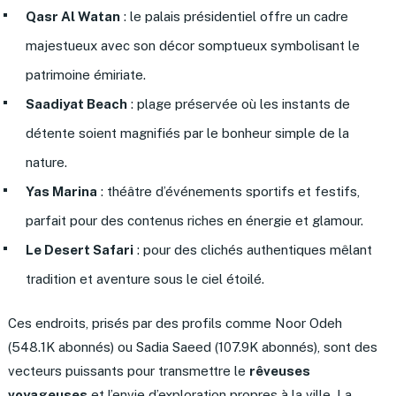
Qasr Al Watan
: le palais présidentiel offre un cadre
majestueux avec son décor somptueux symbolisant le
patrimoine émiriate.
Saadiyat Beach
: plage préservée où les instants de
détente soient magnifiés par le bonheur simple de la
nature.
Yas Marina
: théâtre d’événements sportifs et festifs,
parfait pour des contenus riches en énergie et glamour.
Le Desert Safari
: pour des clichés authentiques mêlant
tradition et aventure sous le ciel étoilé.
Ces endroits, prisés par des profils comme Noor Odeh
(548.1K abonnés) ou Sadia Saeed (107.9K abonnés), sont des
vecteurs puissants pour transmettre le
rêveuses
voyageuses
et l’envie d’exploration propres à la ville. La