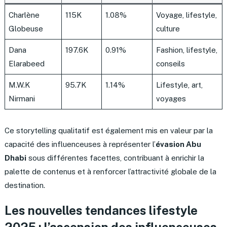
Charlène
115K
1.08%
Voyage, lifestyle,
Globeuse
culture
Dana
197.6K
0.91%
Fashion, lifestyle,
Elarabeed
conseils
M.W.K
95.7K
1.14%
Lifestyle, art,
Nirmani
voyages
Ce storytelling qualitatif est également mis en valeur par la
capacité des influenceuses à représenter l’
évasion Abu
Dhabi
sous différentes facettes, contribuant à enrichir la
palette de contenus et à renforcer l’attractivité globale de la
destination.
Les nouvelles tendances lifestyle
2025 : l’ascension des
influenceuses