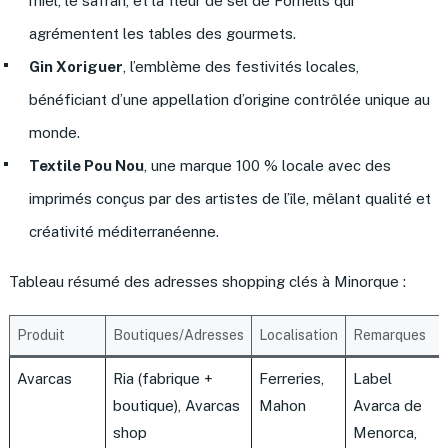
miel, le safran, et la fleur de sel de Fornells qui
agrémentent les tables des gourmets.
Gin Xoriguer
, l’emblème des festivités locales,
bénéficiant d’une appellation d’origine contrôlée unique au
monde.
Textile Pou Nou
, une marque 100 % locale avec des
imprimés conçus par des artistes de l’île, mêlant qualité et
créativité méditerranéenne.
Tableau résumé des adresses shopping clés à Minorque :
Produit
Boutiques/Adresses
Localisation
Remarques
Avarcas
Ria (fabrique +
Ferreries,
Label
boutique), Avarcas
Mahon
Avarca de
shop
Menorca,