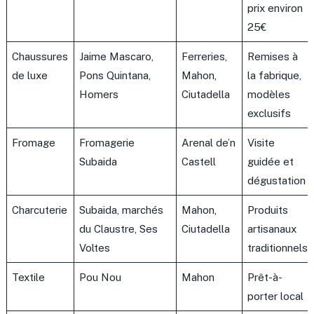
prix environ
25€
Chaussures
Jaime Mascaro,
Ferreries,
Remises à
de luxe
Pons Quintana,
Mahon,
la fabrique,
Homers
Ciutadella
modèles
exclusifs
Fromage
Fromagerie
Arenal de’n
Visite
Subaida
Castell
guidée et
dégustation
Charcuterie
Subaida, marchés
Mahon,
Produits
du Claustre, Ses
Ciutadella
artisanaux
Voltes
traditionnels
Textile
Pou Nou
Mahon
Prêt-à-
porter local