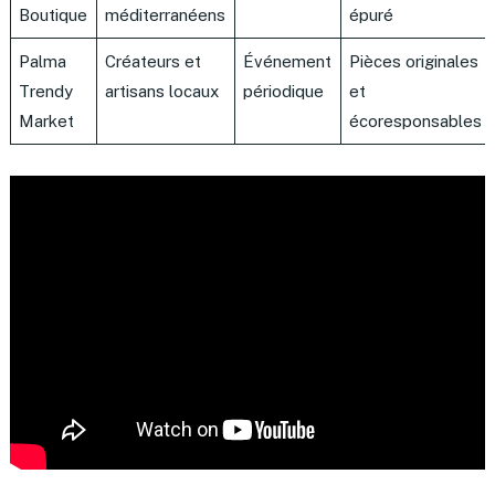
Boutique
méditerranéens
épuré
Palma
Créateurs et
Événement
Pièces originales
Trendy
artisans locaux
périodique
et
Market
écoresponsables