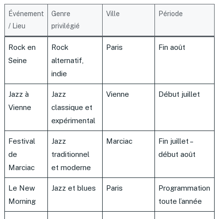
Événement
Genre
Ville
Période
/ Lieu
privilégié
Rock en
Rock
Paris
Fin août
Seine
alternatif,
indie
Jazz à
Jazz
Vienne
Début juillet
Vienne
classique et
expérimental
Festival
Jazz
Marciac
Fin juillet –
de
traditionnel
début août
Marciac
et moderne
Le New
Jazz et blues
Paris
Programmation
Morning
toute l’année