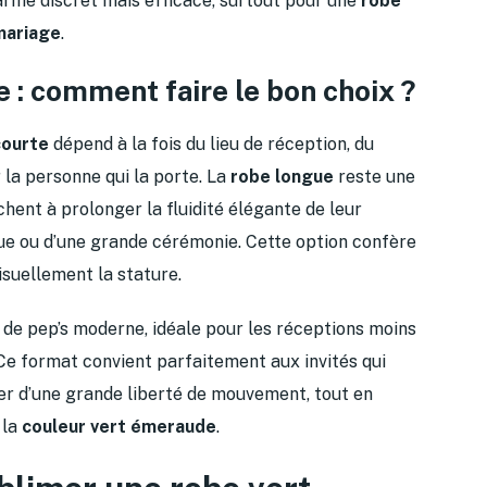
rme discret mais efficace, surtout pour une
robe
mariage
.
 : comment faire le bon choix ?
courte
dépend à la fois du lieu de réception, du
 la personne qui la porte. La
robe longue
reste une
hent à prolonger la fluidité élégante de leur
que ou d’une grande cérémonie. Cette option confère
isuellement la stature.
de pep’s moderne, idéale pour les réceptions moins
 Ce format convient parfaitement aux invités qui
ier d’une grande liberté de mouvement, tout en
 la
couleur vert émeraude
.